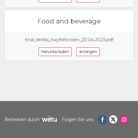
DOKUMENTE
Food and beverage
AUFENTHALT
ZIMMERKATEGORIE
GALERIE
final_drinks_twyfelfontein_20.04.2023.pdf
FOTOS
GENIESSEN
Herunterladen
anzeigen
VIDEOS
AKTIVITÄTEN
LANDKARTE
VIDEOS
ORT
KONTAKT
HERUNTERLADEN
WEGBESCHREIBUNGEN
SPRACHE
WECHSELN
Betrieben durch
Folgen Sie uns
SPANISCH