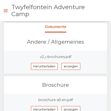
Twyfelfontein Adventure
Camp
Dokumente
NFRAGEN
Andere / Allgemeines
ÜBERSICHT
v2_i-brochures.pdf
ÜBER
Herunterladen
anzeigen
UNS
WARUM HIER
Broschüre
ÜBERNACHTEN
broschure-a5-en.pdf
EINRICHTUNGEN
Herunterladen
anzeigen