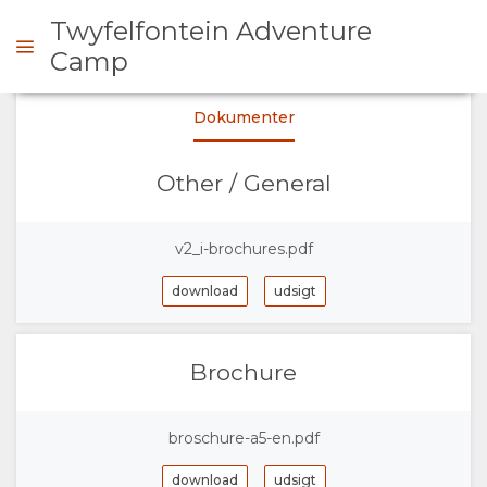
Twyfelfontein Adventure
Camp
Dokumenter
RHØRE SIG
Other / General
OVERSIGT
v2_i-brochures.pdf
OM
download
udsigt
OS
FACILITETER
Brochure
DOKUMENTER
broschure-a5-en.pdf
GALLERI
download
udsigt