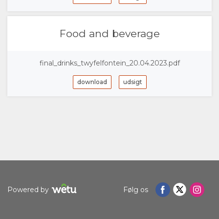
BILLEDER
KORT
Food and beverage
VIDEOER
BELIGGENHED
KONTAKT
DOWNLOAD
VEJLEDNING
SKIFT
final_drinks_twyfelfontein_20.04.2023.pdf
VIDEOS
SPROG
download
udsigt
TYSK
SPANSK
FRANSK
ITALIENSK
Powered by
Følg os
HOLLANDSK