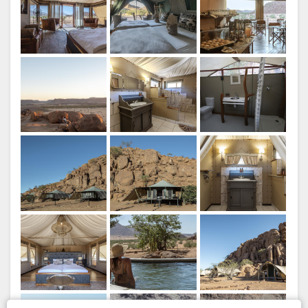
ESPAGNOL
ITALIEN
HOLLANDAIS
NORWEGIAN
PORTUGUAIS
SWEDISH
DANISH
CHINESE
(SIMPLIFIED)
ANGLAIS