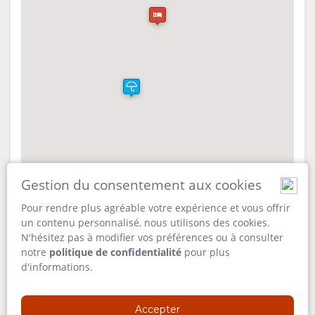
DOCUMENTS
PHOTOS
CARTE
VIDÉOS
SITUATION
TÉLÉCHARGER
DIRECTIONS
DES VIDÉOS
CONTACT
CHANGEMENT
Gestion du consentement aux cookies
DE LANGUE
Pour rendre plus agréable votre expérience et vous offrir
ALLEMAND
un contenu personnalisé, nous utilisons des cookies.
N'hésitez pas à modifier vos préférences ou à consulter
notre
politique de confidentialité
pour plus
ESPAGNOL
d'informations.
ADRESSE
200m south of T-junction D 2612 / 3254 (90km west of
ITALIEN
Khorixas) Twyfelfontein 21002
Accepter
Kunene Region