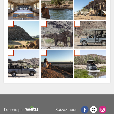
Gestion du consentement aux cookies
Pour rendre plus agréable votre expérience et vous offrir
un contenu personnalisé, nous utilisons des cookies.
N'hésitez pas à modifier vos préférences ou à consulter
notre
politique de confidentialité
pour plus
d'informations.
Accepter
Refuser
Voir les préférences
Fournie par
Suivez-nous