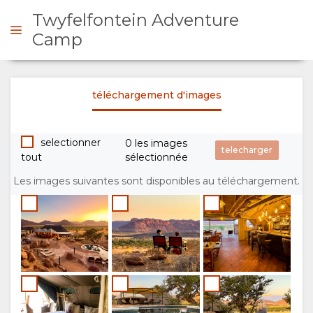
Twyfelfontein Adventure
Camp
DE DE DEVIS
téléchargement d'images
PRÉSENTATION
selectionner
0 les images
tout
sélectionnée
A
Les images suivantes sont disponibles au téléchargement.
PROPOS
DE
NOUS
EQUIPEMENT
GALLERIE