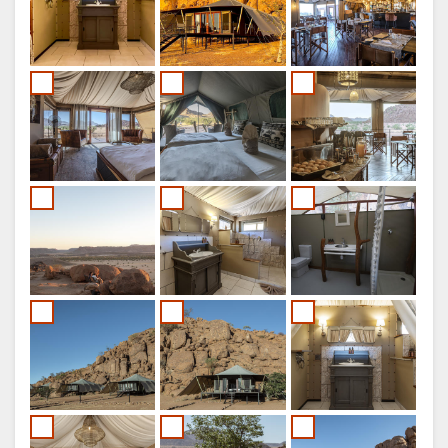
ESPAGNOL
ITALIEN
HOLLANDAIS
NORWEGIAN
PORTUGUAIS
SWEDISH
DANISH
CHINESE
(SIMPLIFIED)
ANGLAIS