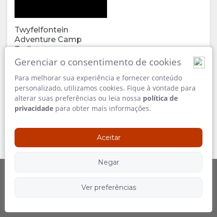
VÍDEOS
Twyfelfontein
BAIXAR
Adventure Camp
Trailer
VÍDEOS
240 MB
Gerenciar o consentimento de cookies
Para melhorar sua experiência e fornecer conteúdo
MAPA
personalizado, utilizamos cookies. Fique à vontade para
alterar suas preferências ou leia nossa
política de
LOCALIZAÇÃO
CONTATO
privacidade
para obter mais informações.
COMO
ALTERAR
Aceitar
CHEGAR
IDIOMA
Negar
ALEMÃO
Ver preferências
Patrocinado por
Siga-nos
ESPANHOL