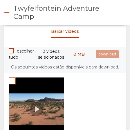
Twyfelfontein Adventure
Camp
Twyfelfontein Adventure
Baixar vídeos
Camp Trailer
FORME-SE
Play
00:00
escolher
0 vídeos
VISÃO
0 MB
tudo
selecionados
GERAL
Os seguintes vídeos estão disponíveis para download.
SOBRE
NÓS
INSTALAÇÕES
GALERIA
DOCUMENTAÇÃO
IMAGENS