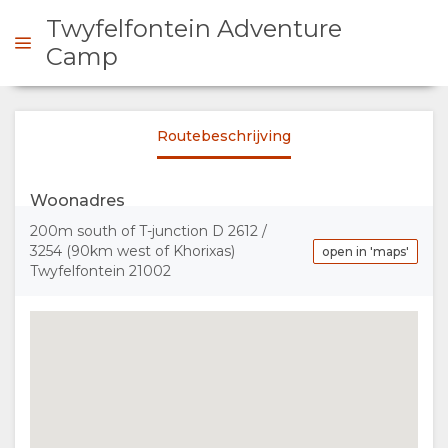
Twyfelfontein Adventure
Camp
 CONTACT OP
Routebeschrijving
OVERZICHT
Woonadres
OVER
200m south of T-junction D 2612 /
3254 (90km west of Khorixas)
open in 'maps'
Twyfelfontein 21002
ONS
FACILITEITEN
FOTO'S
DOCUMENTEN
AFBEELDINGEN
KAART
VIDEO'S
LOCATIE